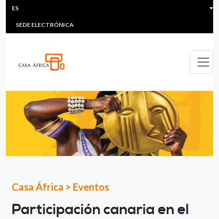
HEADER MENU
Pasar al contenido principal
ES
MULTIMEDIA
FAQS
#ÁFRICAESNOTICIA
Lis
SEDE ELECTRÓNICA
Casa África
>
Eventos
Participación canaria en el