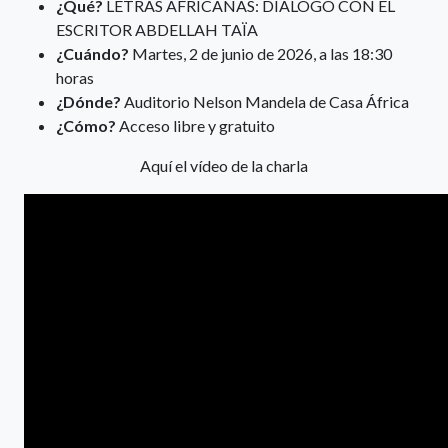
¿Qué?
LETRAS AFRICANAS: DIÁLOGO CON EL
ESCRITOR ABDELLAH TAÏA
¿Cuándo?
Martes, 2 de junio de 2026, a las 18:30
horas
¿Dónde?
Auditorio Nelson Mandela de Casa África
¿Cómo?
Acceso libre y gratuito
Aquí el vídeo de la charla