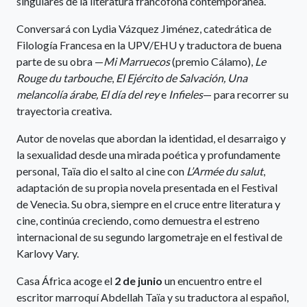
singulares de la literatura francófona contemporánea.
Conversará con Lydia Vázquez Jiménez, catedrática de
Filología Francesa en la UPV/EHU y traductora de buena
parte de su obra —
Mi Marruecos
(premio Cálamo),
Le
Rouge du tarbouche
,
El Ejército de Salvación, Una
melancolía árabe, El día del rey
e
Infieles
— para recorrer su
trayectoria creativa.
Autor de novelas que abordan la identidad, el desarraigo y
la sexualidad desde una mirada poética y profundamente
personal, Taïa dio el salto al cine con
L’Armée du salut
,
adaptación de su propia novela presentada en el Festival
de Venecia. Su obra, siempre en el cruce entre literatura y
cine, continúa creciendo, como demuestra el estreno
internacional de su segundo largometraje en el festival de
Karlovy Vary.
Casa África acoge el
2 de junio
un encuentro entre el
escritor marroquí Abdellah Taïa y su traductora al español,