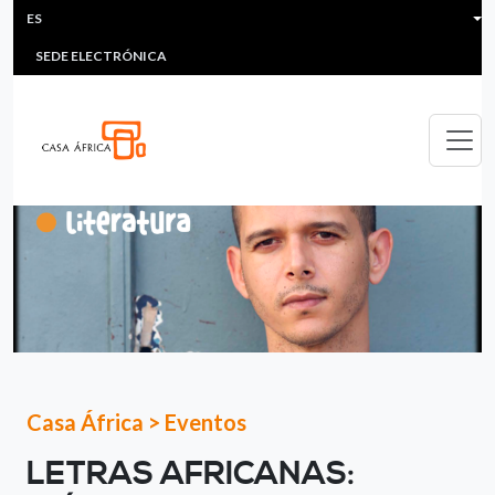
HEADER MENU
Pasar al contenido principal
ES
MULTIMEDIA
FAQS
#ÁFRICAESNOTICIA
Lis
SEDE ELECTRÓNICA
Casa África
>
Eventos
LETRAS AFRICANAS: