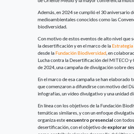
de Oriente Medio y la mayor conferencia multil
Además, en 2024 se cumplió el 30 aniversario d
medioambientales conocidos como las Convencio
biodiversidad.
Con motivo de estos eventos de alto nivel que s
la desertificación y en el marco de la
Estrategia
desde la
Fundación Biodiversidad
, en colabora
Lucha contra la Desertificación del MITECO y C
de 2024, una campaña de divulgación sobre dese
En el marco de esa campaña se han elaborado to
que comenzaron a difundirse con motivo del Día d
infografías, un vídeo divulgativo y una unidad d
En línea con los objetivos de la Fundación Bio
temáticas similares, y con un enfoque divulgat
organiza este
encuentro presencial
con todos 
desertificación, con el objetivo de
explorar si