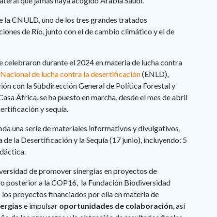
ateral que jamás haya acogido Arabia Saudí.
e la CNULD, uno de los tres grandes tratados
nes de Río, junto con el de cambio climático y el de
e celebraron durante el 2024 en materia de lucha contra
 Nacional de lucha contra la desertificación
(ENLD),
ción con la Subdirección General de Política Forestal y
asa África, se ha puesto en marcha, desde el mes de abril
rtificación y sequía.
da una serie de materiales informativos y divulgativos,
e la Desertificación y la Sequía (17 junio), incluyendo: 5
idáctica.
diversidad de promover sinergias en proyectos de
ivo posterior a la COP16, la Fundación Biodiversidad
los proyectos financiados por ella en materia de
nergias
e impulsar
oportunidades de colaboración
, así