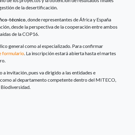
año de los proyectos y la obtención de resultados finales
gestión de la desertificación.
fico-técnico
, donde representantes de África y España
ción, desde la perspectiva de la cooperación entre ambos
traídas de la COP16.
blico general como al especializado. Para confirmar
e formulario
. La inscripción estará abierta hasta el martes
ro.
to a invitación, pues va dirigido a las entidades e
así como al departamento competente dentro del MITECO,
 Biodiversidad.