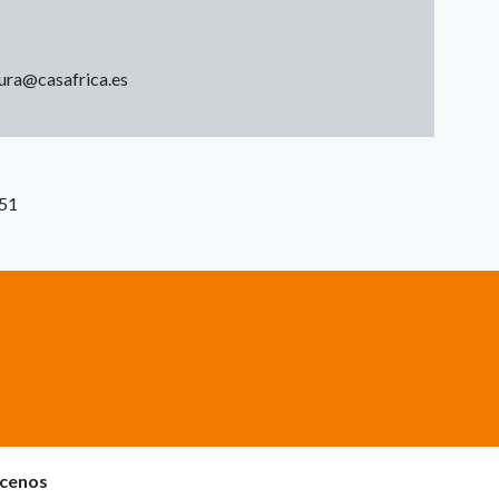
ltura@casafrica.es
:51
cenos