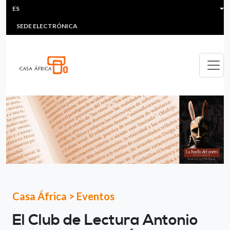
HEADER MENU
Pasar al contenido principal
ES
MULTIMEDIA
FAQS
#ÁFRICAESNOTICIA
Lis
SEDE ELECTRÓNICA
Casa África
>
Eventos
El Club de Lectura Antonio