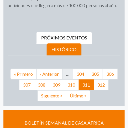
actividades que llegan a más de 100.000 personas al año.
PRÓXIMOS EVENTOS
HISTÓRICO
PAGINACIÓN
Primera página
Página anterior
Página
Página
Página
« Primero
‹ Anterior
…
304
305
306
Página
Página
Página
Página
Página actual
Página
307
308
309
310
311
312
Siguiente página
Última página
Siguiente >
Último »
BOLETÍN SEMANAL DE CASA ÁFRICA