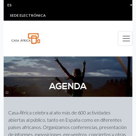
HEADER MENU
Pasar al contenido principal
ES
MULTIMEDIA
FAQS
#ÁFRICAESNOTICIA
LI
SEDE ELECTRÓNICA
AGENDA
©
Casa África celebra al año más de 600 actividades
abiertas al público, tanto en España como en diferentes
países africanos. Organizamos conferencias, presentación
de informes, exposiciones, encuentros, conciertos y otras