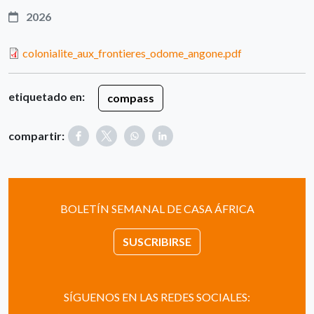
2026
colonialite_aux_frontieres_odome_angone.pdf
etiquetado en:
compass
compartir:
BOLETÍN SEMANAL DE CASA ÁFRICA
SUSCRIBIRSE
SÍGUENOS EN LAS REDES SOCIALES: