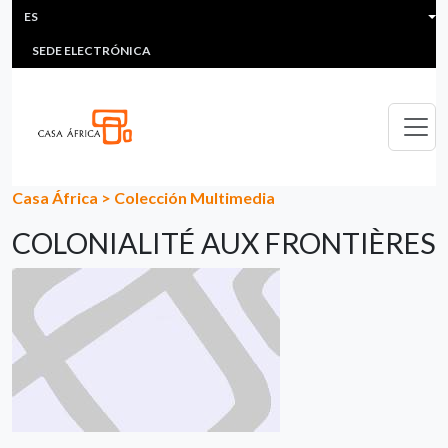
HEADER MENU
Pasar al contenido principal
ES
MULTIMEDIA
FAQS
#ÁFRICAESNOTICIA
Lis
SEDE ELECTRÓNICA
Casa África
>
Colección Multimedia
COLONIALITÉ AUX FRONTIÈRES