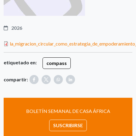
2026
la_migracion_circular_como_estrategia_de_empoderamiento
etiquetado en:
compass
compartir:
BOLETÍN SEMANAL DE CASA ÁFRICA
SUSCRIBIRSE