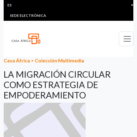
HEADER MENU
Pasar al contenido principal
ES
MULTIMEDIA
FAQS
#ÁFRICAESNOTICIA
Lis
SEDE ELECTRÓNICA
Casa África
>
Colección Multimedia
LA MIGRACIÓN CIRCULAR
COMO ESTRATEGIA DE
EMPODERAMIENTO