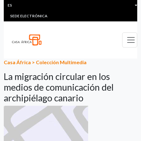
HEADER MENU
Pasar al contenido principal
ES
MULTIMEDIA
FAQS
#ÁFRICAESNOTICIA
Lis
SEDE ELECTRÓNICA
Casa África
>
Colección Multimedia
La migración circular en los
medios de comunicación del
archipiélago canario