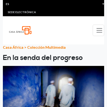
HEADER MENU
Pasar al contenido principal
ES
MULTIMEDIA
FAQS
#ÁFRICAESNOTICIA
Lis
SEDE ELECTRÓNICA
Casa África
>
Colección Multimedia
En la senda del progreso