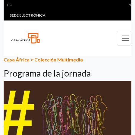
HEADER MENU
Pasar al contenido principal
ES
MULTIMEDIA
FAQS
#ÁFRICAESNOTICIA
Lis
SEDE ELECTRÓNICA
Casa África
>
Colección Multimedia
Programa de la jornada