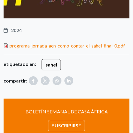
2024
programa_jornada_aen_como_contar_el_sahel_final_0.pdf
etiquetado en:
sahel
compartir:
BOLETÍN SEMANAL DE CASA ÁFRICA
SUSCRIBIRSE