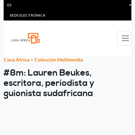
HEADER MENU
Pasar al contenido principal
ES
MULTIMEDIA
FAQS
#ÁFRICAESNOTICIA
Lis
SEDE ELECTRÓNICA
Casa África
>
Colección Multimedia
#8m: Lauren Beukes,
escritora, periodista y
guionista sudafricana