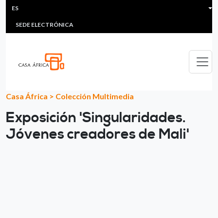
HEADER MENU
Pasar al contenido principal
ES
MULTIMEDIA
FAQS
#ÁFRICAESNOTICIA
Lis
SEDE ELECTRÓNICA
Casa África
>
Colección Multimedia
Exposición 'Singularidades.
Jóvenes creadores de Mali'