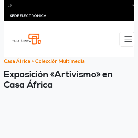
HEADER MENU
Pasar al contenido principal
ES
MULTIMEDIA
FAQS
#ÁFRICAESNOTICIA
Lis
SEDE ELECTRÓNICA
Casa África
>
Colección Multimedia
Exposición «Artivismo» en
Casa África