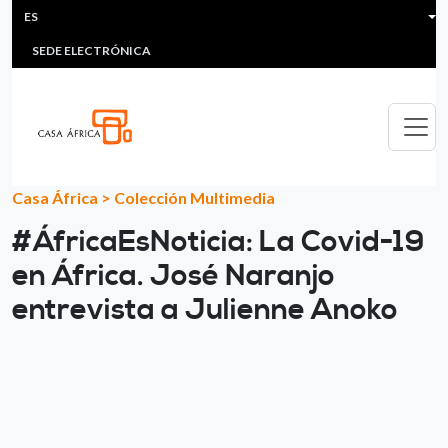
HEADER MENU
Pasar al contenido principal
ES
MULTIMEDIA
FAQS
#ÁFRICAESNOTICIA
Lis
SEDE ELECTRÓNICA
Casa África
>
Colección Multimedia
#ÁfricaEsNoticia: La Covid-19
en África. José Naranjo
entrevista a Julienne Anoko