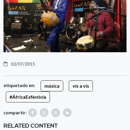
02/07/2015
etiquetado en:
música
vis a vis
#ÁfricaEsNoticia
compartir:
RELATED CONTENT