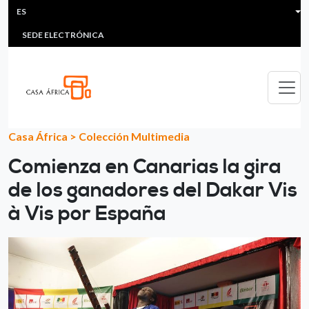
HEADER MENU
Pasar al contenido principal
ES
MULTIMEDIA
FAQS
#ÁFRICAESNOTICIA
Lis
SEDE ELECTRÓNICA
Casa África
>
Colección Multimedia
Comienza en Canarias la gira
de los ganadores del Dakar Vis
à Vis por España