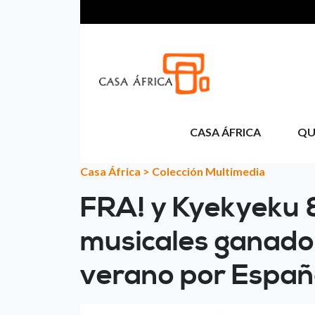
Pasar al contenido principal
CASA ÁFRICA
QU
Casa África
>
Colección Multimedia
FRA! y Kyekyeku &
musicales ganador
verano por Espa