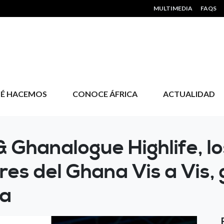
HEADER MENU
MULTIMEDIA
FAQS
É HACEMOS
CONOCE ÁFRICA
ACTUALIDAD
 Ghanalogue Highlife, l
es del Ghana Vis a Vis, 
ña