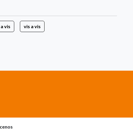
 a vis
vis a vis
cenos