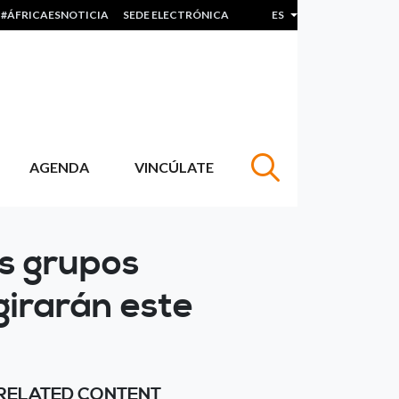
#ÁFRICAESNOTICIA
SEDE ELECTRÓNICA
ES
Lista adicional de acc
AGENDA
VINCÚLATE
os grupos
girarán este
RELATED CONTENT