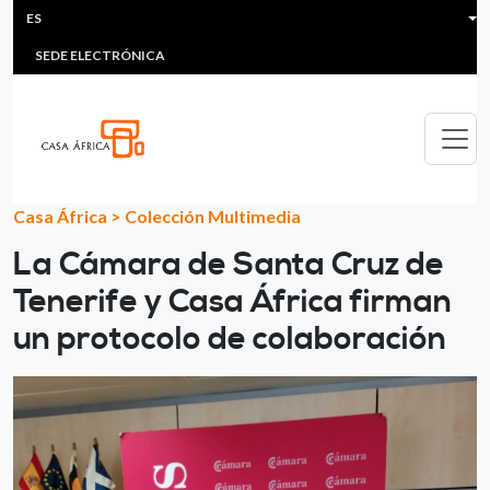
HEADER MENU
Pasar al contenido principal
ES
MULTIMEDIA
FAQS
#ÁFRICAESNOTICIA
Lis
SEDE ELECTRÓNICA
Casa África
>
Colección Multimedia
La Cámara de Santa Cruz de
Tenerife y Casa África firman
un protocolo de colaboración