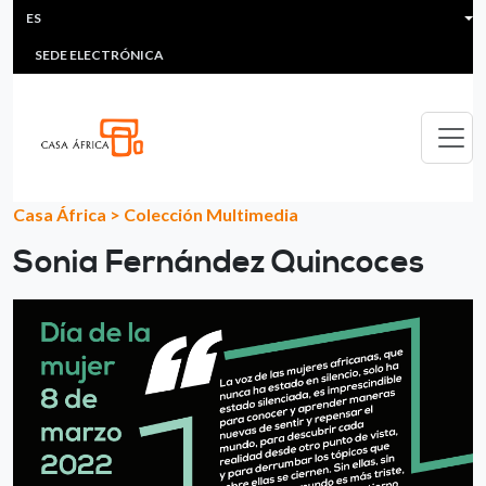
HEADER MENU
Pasar al contenido principal
ES
MULTIMEDIA
FAQS
#ÁFRICAESNOTICIA
Lis
SEDE ELECTRÓNICA
Casa África
>
Colección Multimedia
Sonia Fernández Quincoces