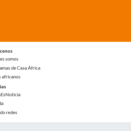
cenos
es somos
amas de Casa África
s africanos
ias
aEsNoticia
da
do redes