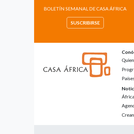
BOLETÍN SEMANAL DE CASA ÁFRICA
SUSCRIBIRSE
Conó
Quien
Progr
Paíse
Notic
Áfric
Agen
Crean