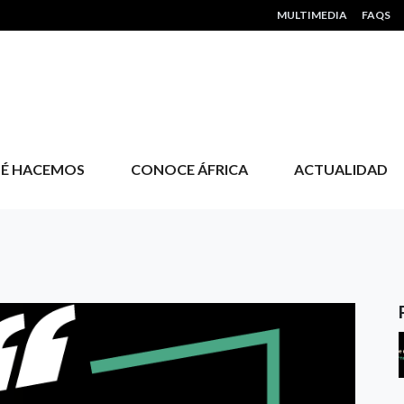
HEADER MENU
MULTIMEDIA
FAQS
É HACEMOS
CONOCE ÁFRICA
ACTUALIDAD