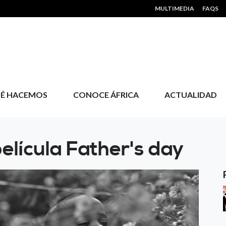
HEADER MENU
MULTIMEDIA
FAQS
É HACEMOS
CONOCE ÁFRICA
ACTUALIDAD
elícula Father's day