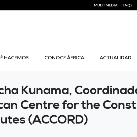
HEADER MENU
MULTIMEDIA
FAQS
É HACEMOS
CONOCE ÁFRICA
ACTUALIDAD
tacha Kunama, Coordinad
ican Centre for the Cons
sputes (ACCORD)