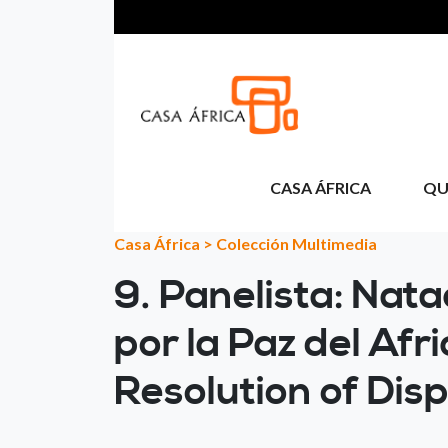
Aller au contenu principal
CASA ÁFRICA
QU
Casa África
>
Colección Multimedia
9. Panelista: Na
por la Paz del Afr
Resolution of Di