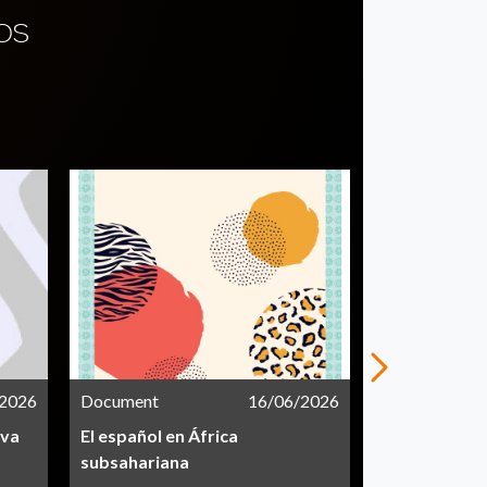
OS
/2026
Document
16/06/2026
Document
iva
El español en África
Informe CEA
subsahariana