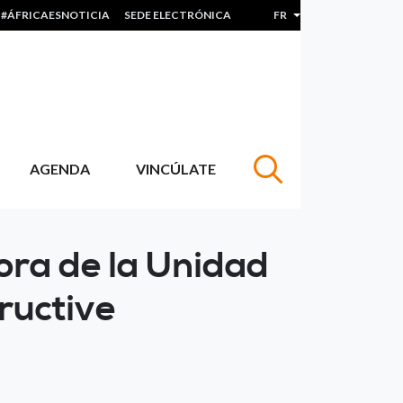
#ÁFRICAESNOTICIA
SEDE ELECTRÓNICA
FR
Lister les actions sup
AGENDA
VINCÚLATE
ora de la Unidad
tructive