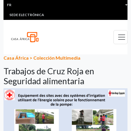
HEADER MENU
Aller au contenu principal
FR
MULTIMEDIA
FAQS
#ÁFRICAESNOTICIA
Lis
SEDE ELECTRÓNICA
Casa África
>
Colección Multimedia
Trabajos de Cruz Roja en
Seguridad alimentaria