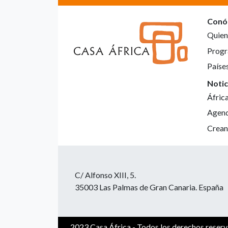
Conó
Quien
Progr
Paíse
Notic
Áfric
Agen
Crean
C/ Alfonso XIII, 5.
35003 Las Palmas de Gran Canaria. España
2023 Casa África - Todos los derechos reser