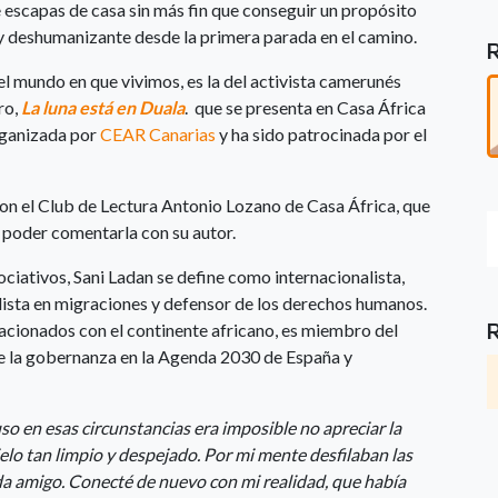
te escapas de casa sin más fin que conseguir un propósito
 y deshumanizante desde la primera parada en el camino.
en el mundo en que vivimos, es la del activista camerunés
ro,
La luna está en Duala
. que se presenta en Casa África
rganizada por
CEAR Canarias
y ha sido patrocinada por el
 con el Club de Lectura Antonio Lozano de Casa África, que
e poder comentarla con su autor.
ciativos, Sani Ladan se define como internacionalista,
alista en migraciones y defensor de los derechos humanos.
acionados con el continente africano, es miembro del
de la gobernanza en la Agenda 2030 de España y
so en esas circunstancias era imposible no apreciar la
 cielo tan limpio y despejado. Por mi mente desfilaban las
da amigo. Conecté de nuevo con mi realidad, que había