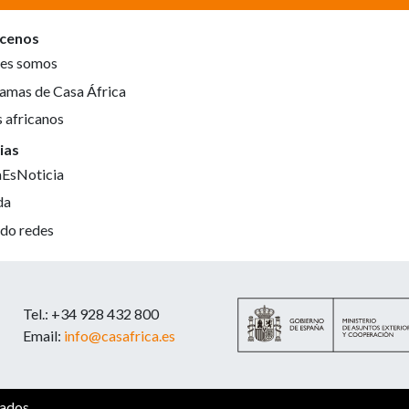
cenos
es somos
amas de Casa África
s africanos
ias
aEsNoticia
da
do redes
Tel.: +34 928 432 800
Email:
info@casafrica.es
vados