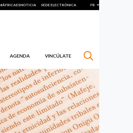
#ÁFRICAESNOTICIA
SEDE ELECTRÓNICA
FR
Lister les actions sup
AGENDA
VINCÚLATE