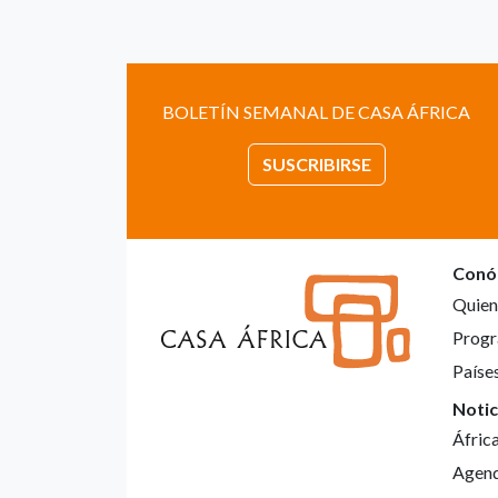
BOLETÍN SEMANAL DE CASA ÁFRICA
SUSCRIBIRSE
Conó
Quien
Progr
Paíse
Notic
Áfric
Agen