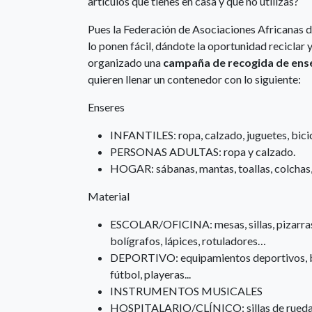
artículos que tienes en casa y que no utilizas?
Pues la Federación de Asociaciones Africanas d
lo ponen fácil, dándote la oportunidad recicla
organizado una
campaña de recogida de ense
quieren llenar un contenedor con lo siguiente:
Enseres
INFANTILES: ropa, calzado, juguetes, bicicl
PERSONAS ADULTAS: ropa y calzado.
HOGAR: sábanas, mantas, toallas, colchas, 
Material
ESCOLAR/OFICINA: mesas, sillas, pizarras, l
bolígrafos, lápices, rotuladores…
DEPORTIVO: equipamientos deportivos, bal
fútbol, playeras...
INSTRUMENTOS MUSICALES
HOSPITALARIO/CLÍNICO: sillas de ruedas,