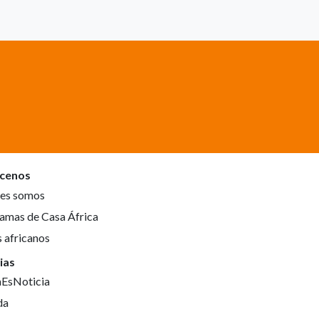
cenos
es somos
amas de Casa África
s africanos
ias
aEsNoticia
da