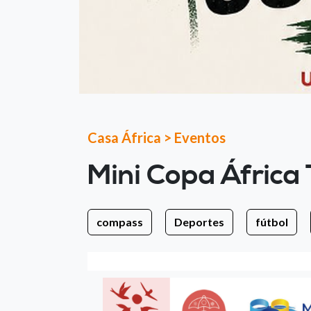
Casa África
>
Eventos
Mini Copa África
compass
Deportes
fútbol