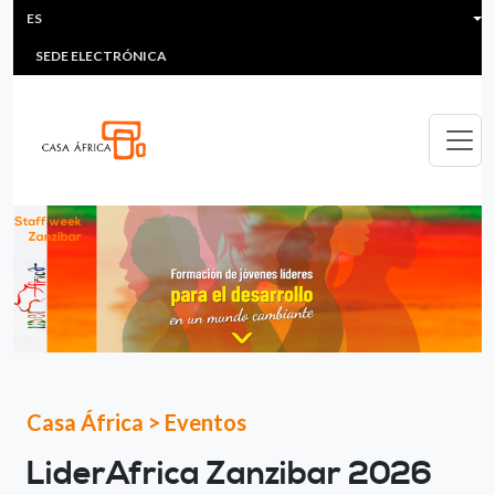
HEADER MENU
Pasar al contenido principal
ES
MULTIMEDIA
FAQS
#ÁFRICAESNOTICIA
Lis
SEDE ELECTRÓNICA
Casa África
>
Eventos
LiderAfrica Zanzibar 2026