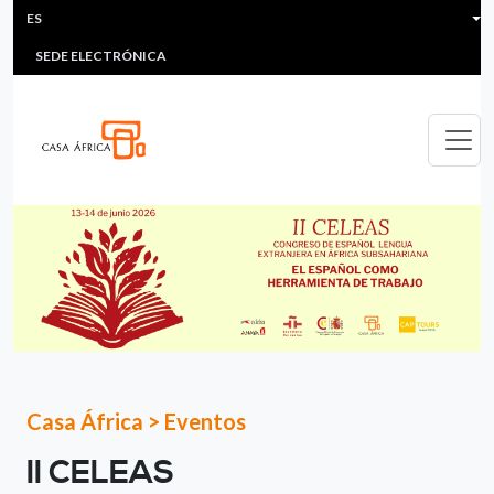
HEADER MENU
Pasar al contenido principal
ES
MULTIMEDIA
FAQS
#ÁFRICAESNOTICIA
Lis
SEDE ELECTRÓNICA
Casa África
>
Eventos
II CELEAS