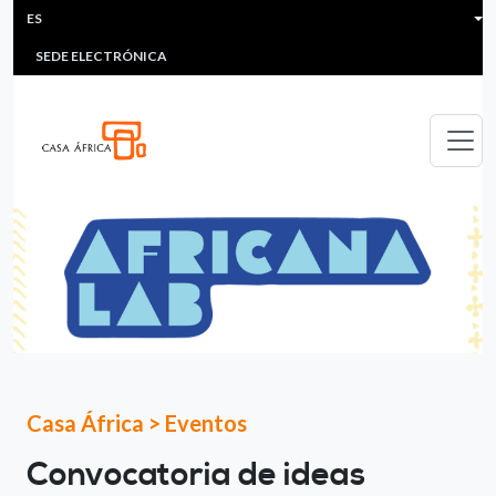
HEADER MENU
Pasar al contenido principal
ES
MULTIMEDIA
FAQS
#ÁFRICAESNOTICIA
Lis
SEDE ELECTRÓNICA
Casa África
>
Eventos
Convocatoria de ideas