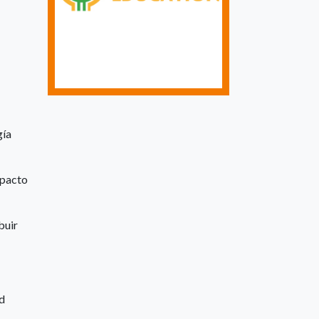
gía
mpacto
buir
nd