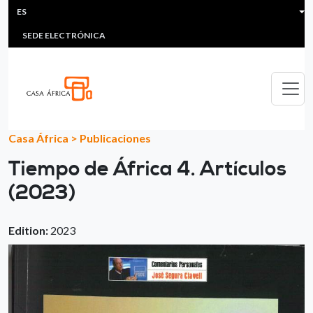
HEADER MENU
Pasar al contenido principal
ES
MULTIMEDIA
FAQS
#ÁFRICAESNOTICIA
Lis
SEDE ELECTRÓNICA
Casa África
>
Publicaciones
Tiempo de África 4. Artículos
(2023)
Edition:
2023