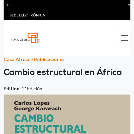
HEADER MENU
Pasar al contenido principal
ES
MULTIMEDIA
FAQS
#ÁFRICAESNOTICIA
Lis
SEDE ELECTRÓNICA
Casa África
>
Publicaciones
Cambio estructural en África
Edition:
1ª Edición