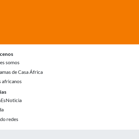
cenos
es somos
amas de Casa África
s africanos
ias
aEsNoticia
da
do redes