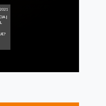
/2021
IA |
L
UE?