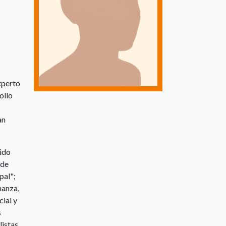
experto
ollo
an
sido
 de
pal";
nanza,
cial y
s
listas