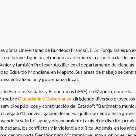
as por la Universidad de Burdeos (Francia). El Sr. Forquilha es un 
a en la investigación, el mundo académico y la práctica del desarr
nior y también Profesor Auxiliar en el departamento de ciencias
rsidad Eduardo Mondlane, en Maputo. Sus áreas de trabajo se centr
 descentralización y gobernanza local.
o de Estudios Sociales y Económicos (IESE), en Maputo, donde ha 
ión sobre
Ciudadanía y Gobernanza
, dirigiendo diversos proyectos
servicios públicos y construcción del Estado"; "Barómetro munici
o Delgado". La investigación del Sr. Forquilha se centra en la gober
uyendo la salud, el agua y el saneamiento) a nivel de distrito, provin
ciudadana, los conflictos y la violencia política. Además, en los año
ibros denominada
Desafíos para Mozambique
junto a otros especia