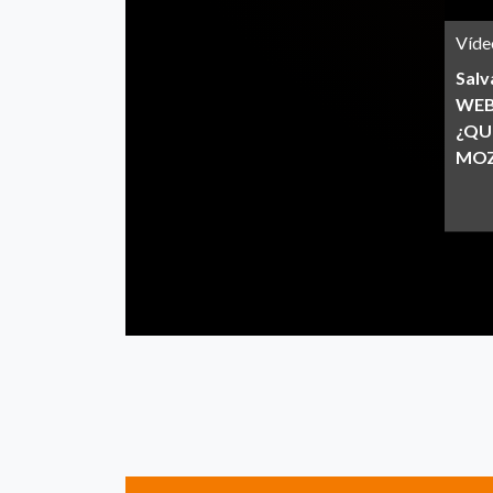
Víde
Salv
WEB
¿QU
MOZ