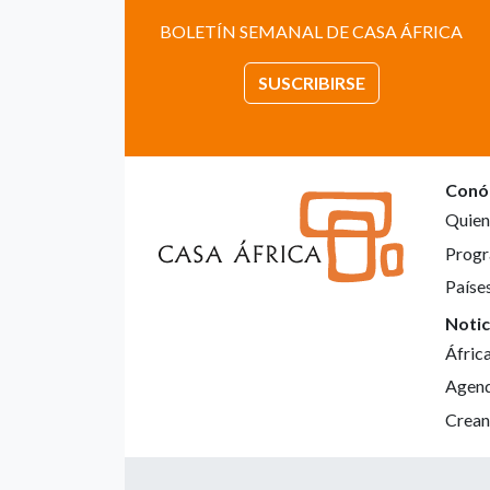
BOLETÍN SEMANAL DE CASA ÁFRICA
SUSCRIBIRSE
Conó
Quien
Progr
Paíse
Notic
Áfric
Agen
Crean