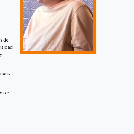
s de
ersidad
 y
nnous
vierno