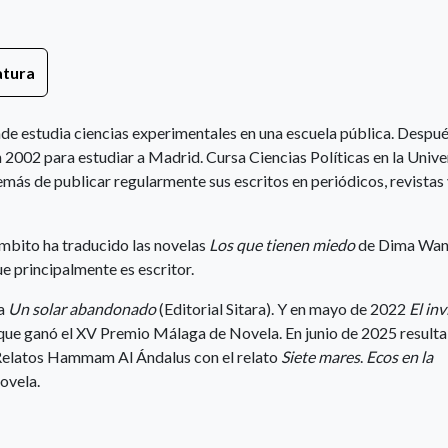
atura
e estudia ciencias experimentales en una escuela pública. Despué
en 2002 para estudiar a Madrid. Cursa Ciencias Políticas en la Univ
ás de publicar regularmente sus escritos en periódicos, revistas
ámbito ha traducido las novelas
Los que tienen miedo
de Dima Wa
e principalmente es escritor.
la
Un solar abandonado
(Editorial Sitara). Y en mayo de 2022
El in
ue ganó el XV Premio Málaga de Novela. En junio de 2025 resulta
 Relatos Hammam Al Ándalus con el relato
Siete mares
.
Ecos en la
ovela.