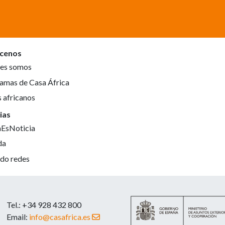
cenos
es somos
amas de Casa África
s africanos
ias
aEsNoticia
da
do redes
Tel.: +34 928 432 800
Email:
info@casafrica.es