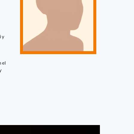
 y
 el
y