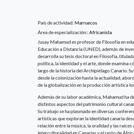
País de actividad:
Marruecos
Área de especialización::
Africanista
Jusay Mahamud es profesor de Filosofía en edu
Educación a Distancia (UNED), además de invest
desarrolla su tesis doctoral en Filosofía, titulad
política, la identidad y el arte, donde examina 
largo de la historia del Archipiélago Canario. Su
desde la colonización hasta la actualidad, abor
de la globalización en la producción artística lo
Además de su labor académica, Mahamud ha desa
distintos aspectos del patrimonio cultural canar
Su trabajo se ha plasmado en diversas conferenc
artísticas que exploran la identidad canaria de
relación entre la música, la oralidad y las raíc
interculturalidad en Canarias y el resto de Áfric