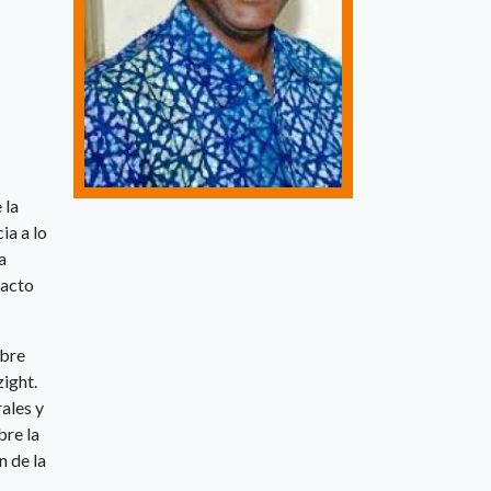
 la
ia a lo
a
pacto
obre
zight.
ales y
bre la
n de la