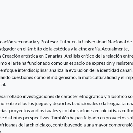
cación secundaria y Profesor Tutor en la Universidad Nacional de
igador en el ámbito de la estética y la etnografía. Actualmente,
a Creación artística en Canarias: Análisis crítico de la relación entre
cómo el arte ha funcionado como un espacio de expresión y resistenc
 enfoque interdisciplinar analiza la evolución de la identidad canari
dando cuestiones como el indigenismo, la multiculturalidad y el im
cal.
rrollado investigaciones de carácter etnográfico y filosófico s
io, entre ellos los juegos y deportes tradicionales o la lengua tama
ias, proyectos audiovisuales y colaboraciones en iniciativas cultur
sde distintas perspectivas. También ha participado en proyectos so
es africanas del archipiélago, contribuyendo a una mayor comprensió
a.