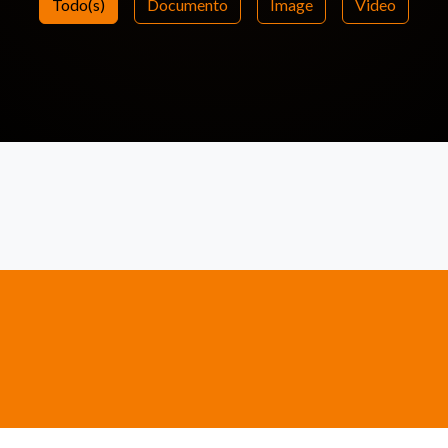
Todo(s)
Documento
Image
Video