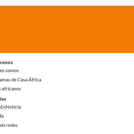
cenos
es somos
amas de Casa África
s africanos
ias
aEsNoticia
da
do redes