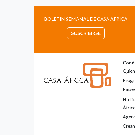
BOLETÍN SEMANAL DE CASA ÁFRICA
SUSCRIBIRSE
Conó
Quien
Progr
Paíse
Notic
Áfric
Agen
Crean