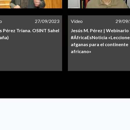
o
27/09/2023
Vídeo
29/09
s Pérez Triana. OSINT Sahel
Jesús M. Pérez | Webinario
aña)
#ÁfricaEsNoticia​ «Leccione
afganas para el continente
africano»