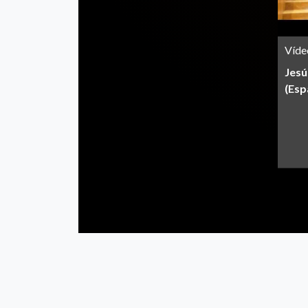
Víde
Jesú
(Esp