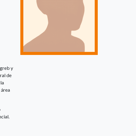
agreb y
ral de
la
 área
o
cial.