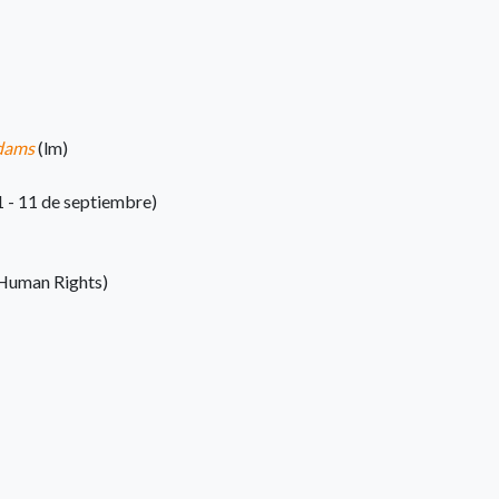
dams
(lm)
1 - 11 de septiembre)
f Human Rights)