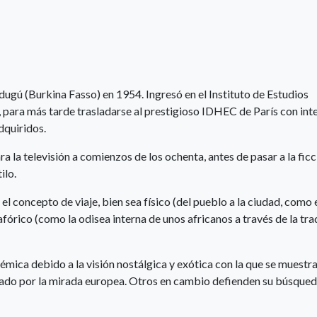
ugú (Burkina Fasso) en 1954. Ingresó en el Instituto de Estudios
, para más tarde trasladarse al prestigioso IDHEC de París con int
dquiridos.
a la televisión a comienzos de los ochenta, antes de pasar a la ficc
ilo.
el concepto de viaje, bien sea físico (del pueblo a la ciudad, como 
afórico (como la odisea interna de unos africanos a través de la tra
émica debido a la visión nostálgica y exótica con la que se muestr
iado por la mirada europea. Otros en cambio defienden su búsqued