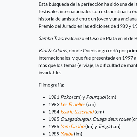
Esta búsqueda de la perfección ha sido una de l
festivales internacionales con extraordinario é
historia de amistad entre un joven y una anciana
Premio del Jurado en las ediciones de 1989 y 19
Samba Traore
alcanzó el Oso de Plata en el de 
Kini & Adams
, donde Ouedraogo rodó por primer
internacionales, y que fue presentada en 1997 al
más que los temas (el viaje, la dificultad de ma
invariables.
Filmografía:
1981
Poko
(cm) y
Pourquoi
(cm)
1983
Les Ecuelles
(cm)
1984
Issa le tisserand
(cm)
1985
Ouagadougou, Ouaga deux roues
(c
1986
Yam Daabo
(lm) y
Tenga
(cm)
1989
Yaaba
(lm)