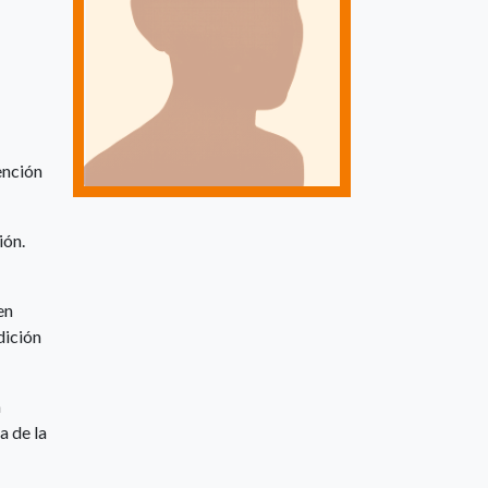
ención
ión.
en
dición
a
a de la