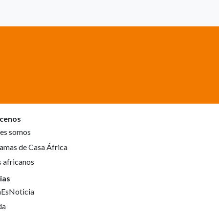
cenos
es somos
amas de Casa África
s africanos
ias
aEsNoticia
da