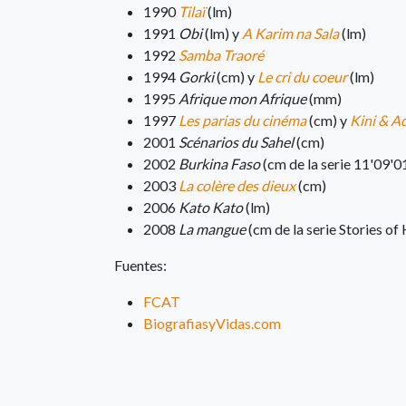
1990
Tilaï
(lm)
1991
Obi
(lm) y
A Karim na Sala
(lm)
1992
Samba Traoré
1994
Gorki
(cm) y
Le cri du coeur
(lm)
1995
Afrique mon Afrique
(mm)
1997
Les parias du cinéma
(cm) y
Kini & A
2001
Scénarios du Sahel
(cm)
2002
Burkina Faso
(cm de la serie 11'09'0
2003
La colère des dieux
(cm)
2006
Kato Kato
(lm)
2008
La mangue
(cm de la serie Stories o
Fuentes:
FCAT
BiografiasyVidas.com