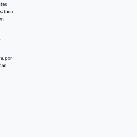
ntes
ba
(una
an
.
ra, por
zcan