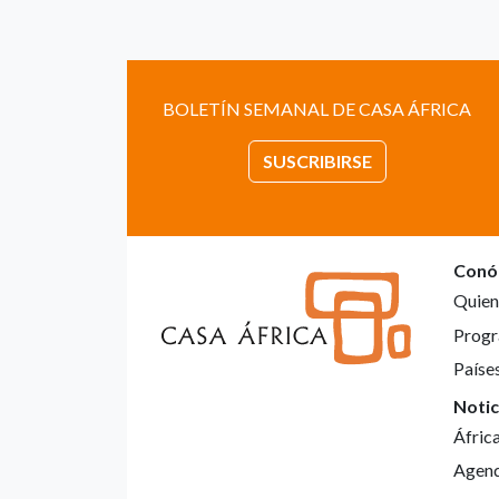
BOLETÍN SEMANAL DE CASA ÁFRICA
SUSCRIBIRSE
Conó
Quien
Progr
Paíse
Notic
Áfric
Agen