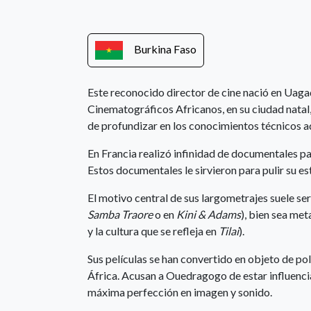
Burkina Faso
Este reconocido director de cine nació en Uagad
Cinematográficos Africanos, en su ciudad natal
de profundizar en los conocimientos técnicos a
En Francia realizó infinidad de documentales par
Estos documentales le sirvieron para pulir su est
El motivo central de sus largometrajes suele ser 
Samba Traore
o en
Kini & Adams
), bien sea met
y la cultura que se refleja en
Tilai
).
Sus películas se han convertido en objeto de pol
África. Acusan a Ouedragogo de estar influenc
máxima perfección en imagen y sonido.