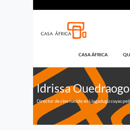
Pasar al contenido principal
CASA ÁFRICA
QU
Idrissa Ouedraogo
Director de cine nacido en Uagadugú cuyas pel