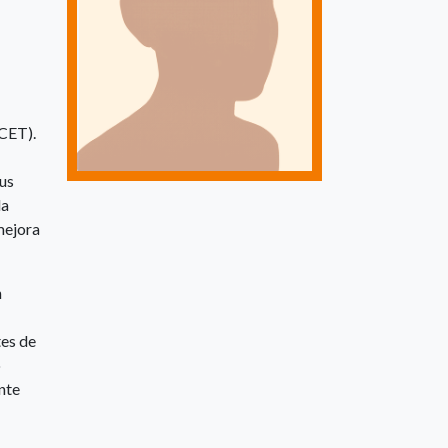
ACET).
sus
la
mejora
n
tes de
o
nte