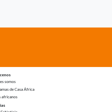
cenos
es somos
amas de Casa África
s africanos
ias
aEsNoticia