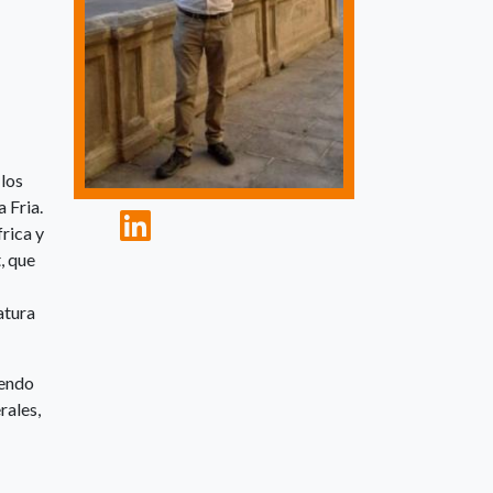
 los
 Fria.
rica y
, que
atura
iendo
rales,