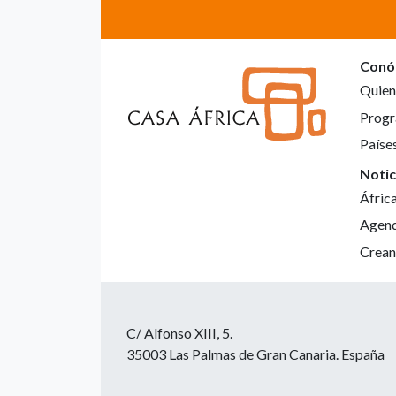
Conó
Quien
Progr
Paíse
Notic
Áfric
Agen
Crean
C/ Alfonso XIII, 5.
35003 Las Palmas de Gran Canaria. España