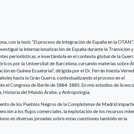
ona, con la tesis “El proceso de integración de España en la OTAN”,
investigué la internacionalización de España durante la Transición y
tes periodísticas, e insertándola en el contexto global de la Guerra
óricos por la Universitat de Barcelona, cursando materias sobre Áf
ción en Guinea Ecuatorial”, dirigida por el Dr. Ferrán Iniesta Vernet
pañoles hasta la Gran Guerra, contextualizando el proceso en el
nte el Congreso de Berlín de 1884-1885. En mis estudios de licenci
ca, Historia del Mundo Árabe, y Antropología.
iento de los Pueblos Negros de la Complutense de Madrid impart
nción a los flujos comerciales, la explotación de los recursos mine
imismo en diversas jornadas sobre estas cuestiones también en la