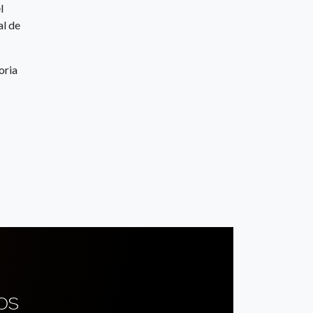
l
al de
oria
OS