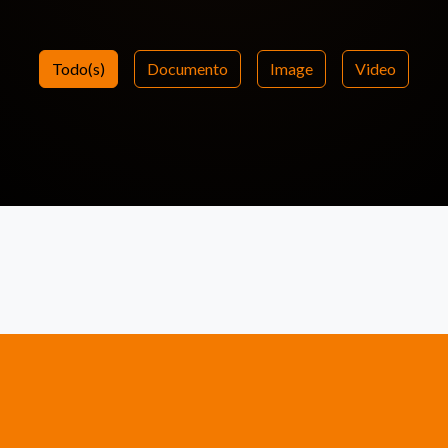
Todo(s)
Documento
Image
Video