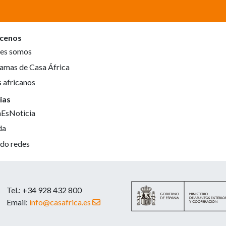
cenos
es somos
amas de Casa África
s africanos
ias
aEsNoticia
da
do redes
Tel.: +34 928 432 800
Email:
info@casafrica.es