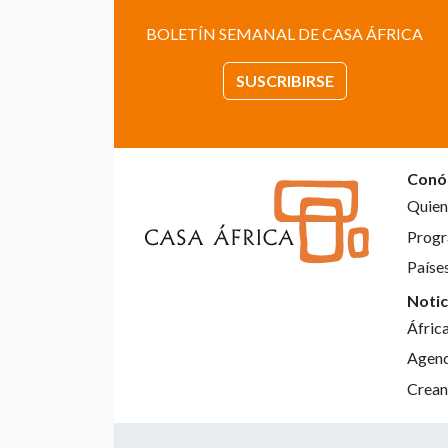
BOLETÍN SEMANAL DE CASA ÁFRICA
SUSCRIBIRSE
Conó
Quien
Progr
Paíse
Notic
Áfric
Agen
Crean