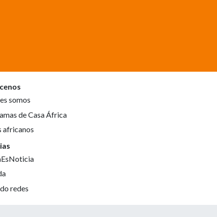
cenos
es somos
amas de Casa África
s africanos
ias
aEsNoticia
da
do redes