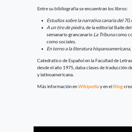
Entre su bibliografía se encuentran los libros:
Estudios sobre la narrativa canaria del 70
,
A un tiro de piedra
, de la editorial Baile d
semanario grancanario
La Tribuna
como col
como sociales.
En torno a la literatura hispanoamericana
Catedratico de Español en la Facultad de Letr
desde el año 1975, daba clases de traducción del
y latinoamericana.
Más información en
Wikipedia
y en el
Blog
crea