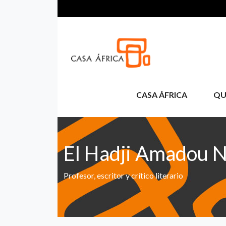
Pasar al contenido principal
CASA ÁFRICA
QU
El Hadji Amadou 
Profesor, escritor y crítico literario