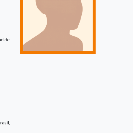
ad de
rasil,