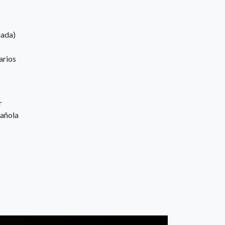
iada)
arios
r
pañola