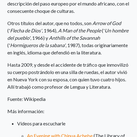
descripción del paso europeo por el mundo africano, con el
consecuente choque de culturas.
Otros títulos del autor, que no todos, son
Arrow of God
('
Flecha de Dios'
, 1964),
A Man of the People
('
Un hombre
del pueblo'
, 1966) y
Anthills of the Savannah
('
Hormigueros de la sabana'
, 1987), todas originariamente
en inglés, idioma que defendió en la literatura.
Hasta 2009, y desde el accidente de tráfico que inmovilizó
su cuerpo postrándolo en una silla de ruedas, el autor vivió
en Nueva York con su esposa, con quien tuvo cuatro hijos.
Allí trabajó como profesor de Lengua y Literatura.
Fuente: Wikipedia
Más información:
Vídeos para escucharle
An Evening with Chinua Achebe
(The Library of