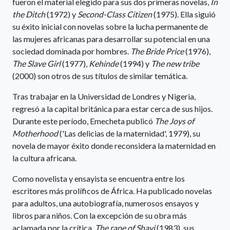
fueron el material elegido para sus dos primeras novelas,
In
the Ditch
(1972) y
Second-Class Citizen
(1975). Ella siguió
su éxito inicial con novelas sobre la lucha permanente de
las mujeres africanas para desarrollar su potencial en una
sociedad dominada por hombres.
The Bride Price
(1976),
The Slave Girl
(1977),
Kehinde
(1994) y
The new tribe
(2000) son otros de sus títulos de similar temática.
Tras trabajar en la Universidad de Londres y Nigeria,
regresó a la capital británica para estar cerca de sus hijos.
Durante este período, Emecheta publicó
The Joys of
Motherhood
('Las delicias de la maternidad', 1979), su
novela de mayor éxito donde reconsidera la maternidad en
la cultura africana.
Como novelista y ensayista se encuentra entre los
escritores más prolíficos de África. Ha publicado novelas
para adultos, una autobiografía, numerosos ensayos y
libros para niños. Con la excepción de su obra más
aclamada por la crítica,
The rape of Shavi
(1983), sus