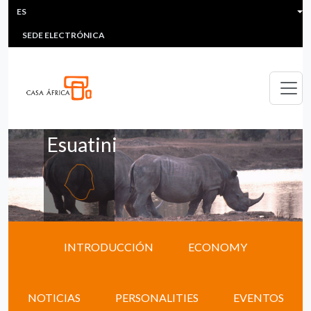
HEADER MENU
Pasar al contenido principal
ES
MULTIMEDIA
FAQS
#ÁFRICAESNOTICIA
Lis
SEDE ELECTRÓNICA
Esuatini
INTRODUCCIÓN
ECONOMY
NOTICIAS
PERSONALITIES
EVENTOS