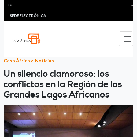
HEADER MENU
Pasar al contenido principal
ES
MULTIMEDIA
FAQS
#ÁFRICAESNOTICIA
Lis
SEDE ELECTRÓNICA
Casa África
>
Noticias
Un silencio clamoroso: los
conflictos en la Región de los
Grandes Lagos Africanos