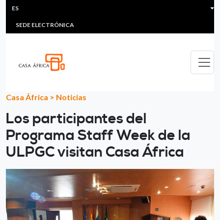
HEADER MENU
Pasar al contenido principal
ES
MULTIMEDIA
FAQS
#ÁFRICAESNOTICIA
Lis
SEDE ELECTRÓNICA
Casa África
>
Noticias
Los participantes del
Programa Staff Week de la
ULPGC visitan Casa África