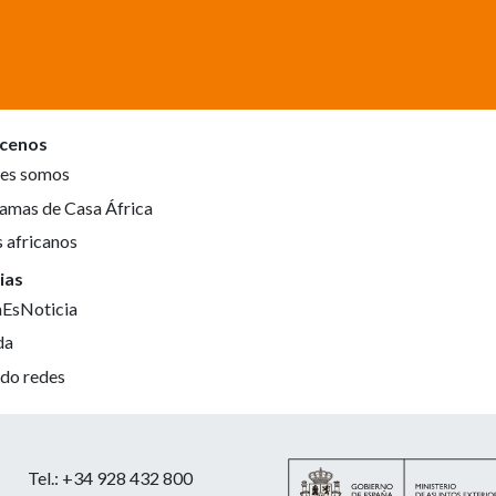
cenos
es somos
amas de Casa África
s africanos
ias
aEsNoticia
da
do redes
Tel.: +34 928 432 800