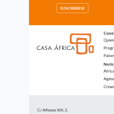
SUSCRIBIRSE
Conó
Quien
Progr
Paíse
Notic
Áfric
Agen
Crean
C/ Alfonso XIII, 5.