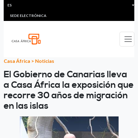
HEADER MENU
Pasar al contenido principal
ES
MULTIMEDIA
FAQS
#ÁFRICAESNOTICIA
Lis
SEDE ELECTRÓNICA
Casa África
>
Noticias
El Gobierno de Canarias lleva
a Casa África la exposición que
recorre 30 años de migración
en las islas