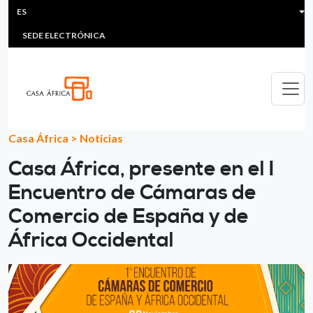
HEADER MENU
Pasar al contenido principal
ES
MULTIMEDIA
FAQS
#ÁFRICAESNOTICIA
Lis
SEDE ELECTRÓNICA
Casa África
>
Noticias
Casa África, presente en el I
Encuentro de Cámaras de
Comercio de España y de
África Occidental