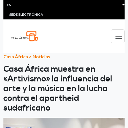
HEADER MENU
Pasar al contenido principal
ES
MULTIMEDIA
FAQS
#ÁFRICAESNOTICIA
Lis
SEDE ELECTRÓNICA
Casa África
>
Noticias
Casa África muestra en
«Artivismo» la influencia del
arte y la música en la lucha
contra el apartheid
sudafricano